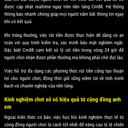
được cập nhật realtime ngay trên nền tảng Cm88. Hệ thống
thông báo nhanh chóng giúp mọi người nắm bắt thông tin ngay
khi có kết quả.
Khi trúng thưởng, việc rút tiền được thực hiện dễ dàng và an
toàn với quy trình kiểm tra, xác minh bảo mật nghiêm ngặt.
Đặc biệt Cm88 cam kết xử lý rút tiền trong vòng 24 giờ để
người chơi nhận được phần thưởng mà không phải chờ đợi lâu.
Việc hỗ trợ đa dạng các phương thức rút tiền cũng tạo thuận
lợi cho người chơi, đồng thời giữ vững niềm tin về tính minh
bạch và chuyên nghiệp của nền tảng.
Kinh nghiệm chơi xổ số hiệu quả từ cộng đồng anh
em
Ngoài kiến thức cơ bản, việc học hỏi kinh nghiệm thực tế từ
cộng đồng người chơi là cách tốt nhất để nâng cao tỷ lệ chiến