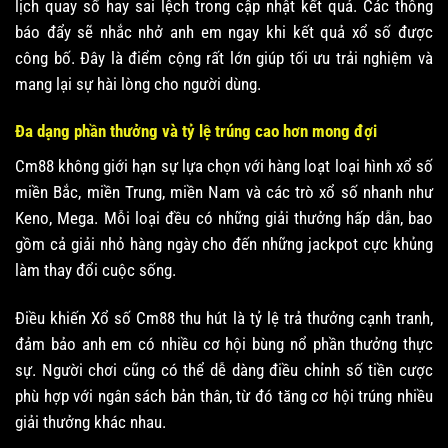
lịch quay số hay sai lệch trong cập nhật kết quả. Các thông
báo đẩy sẽ nhắc nhở anh em ngay khi kết quả xổ số được
công bố. Đây là điểm cộng rất lớn giúp tối ưu trải nghiệm và
mang lại sự hài lòng cho người dùng.
Đa dạng phần thưởng và tỷ lệ trúng cao hơn mong đợi
Cm88 không giới hạn sự lựa chọn với hàng loạt loại hình xổ số
miền Bắc, miền Trung, miền Nam và các trò xổ số nhanh như
Keno, Mega. Mỗi loại đều có những giải thưởng hấp dẫn, bao
gồm cả giải nhỏ hàng ngày cho đến những jackpot cực khủng
làm thay đổi cuộc sống.
Điều khiến Xổ số Cm88 thu hút là tỷ lệ trả thưởng cạnh tranh,
đảm bảo anh em có nhiều cơ hội bùng nổ phần thưởng thực
sự. Người chơi cũng có thể dễ dàng điều chỉnh số tiền cược
phù hợp với ngân sách bản thân, từ đó tăng cơ hội trúng nhiều
giải thưởng khác nhau.