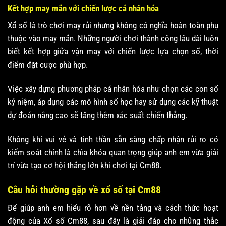
Kết hợp may mắn với chiến lược cá nhân hóa
Xổ số là trò chơi may rủi nhưng không có nghĩa hoàn toàn phụ
thuộc vào may mắn. Những người chơi thành công lâu dài luôn
biết kết hợp giữa vận may với chiến lược lựa chọn số, thời
điểm đặt cược phù hợp.
Việc xây dựng phương pháp cá nhân hóa như chọn các con số
kỷ niệm, áp dụng các mô hình số học hay sử dụng các kỹ thuật
dự đoán nâng cao sẽ tăng thêm xác suất chiến thắng.
Không khí vui vẻ và tinh thần sẵn sàng chấp nhận rủi ro có
kiểm soát chính là chìa khóa quan trọng giúp anh em vừa giải
trí vừa tạo cơ hội thắng lớn khi chơi tại Cm88.
Câu hỏi thường gặp về xổ số tại Cm88
Để giúp anh em hiểu rõ hơn về nền tảng và cách thức hoạt
động của Xổ số Cm88, sau đây là giải đáp cho những thắc