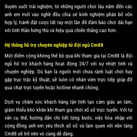
Xuyên suốt trải nghiệm, từ những người chơi lâu năm đến các
anh em mới vào nghề đều chia sẻ kinh nghiệm phân bổ vốn
hợp lý, tránh đặt cược tất tay một lần để đảm bảo chơi dài hạn
với tinh thần hứng thú và hiệu quả chiến thắng cao hơn.
Hệ thống hỗ trợ chuyên nghiệp từ đội ngũ Cm88
Một điểm cộng không thể bỏ qua khi tham gia tại Cm88 là đội
ngũ hỗ trợ khách hàng hoạt động 24/7 với sự nhiệt tình và
chuyên nghiệp. Dù bạn là người mới chưa rành luật chơi hay
gặp trục trặc kỹ thuật, sẽ luôn có nhân viên trực tiếp giúp đỡ
qua chat trực tuyến hoặc hotline nhanh chóng.
Dịch vụ chăm sóc khách hàng tận tình tạo cảm giác an tâm,
giảm thiểu khó khăn khi tham gia chơi xổ số trực tuyến. Với tư
vấn cụ thể, hướng dẫn chi tiết từng bước, việc hòa nhập với
cộng đồng anh em yêu thích xổ số và làm quen với nền tảng
Cm88 sẽ trở nên vô cùng dễ dàng.