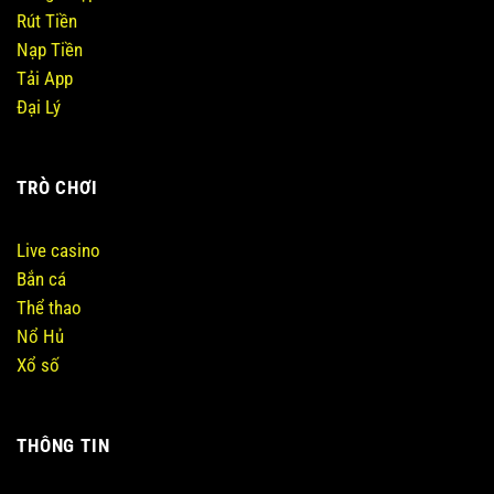
Rút Tiền
Nạp Tiền
Tải App
Đại Lý
TRÒ CHƠI
Live casino
Bắn cá
Thể thao
Nổ Hủ
Xổ số
THÔNG TIN