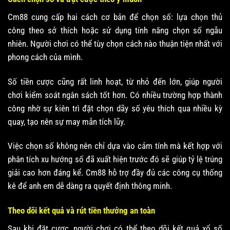
Cm88 cung cấp hai cách cơ bản để chọn số: lựa chọn thủ
công theo sở thích hoặc sử dụng tính năng chọn số ngẫu
nhiên. Người chơi có thể tùy chọn cách nào thuận tiện nhất với
phong cách của mình.
Số tiền cược cũng rất linh hoạt, từ nhỏ đến lớn, giúp người
chơi kiểm soát ngân sách tốt hơn. Có nhiều trường hợp thành
công nhờ sự kiên trì đặt chọn dãy số yêu thích qua nhiều kỳ
quay, tạo nên sự may mắn tích lũy.
Việc chọn số không nên chỉ dựa vào cảm tính mà kết hợp với
phân tích xu hướng số đã xuất hiện trước đó sẽ giúp tỷ lệ trúng
giải cao hơn đáng kể. Cm88 hỗ trợ đầy đủ các công cụ thống
kê để anh em dễ dàng ra quyết định thông minh.
Theo dõi kết quả và rút tiền thưởng an toàn
Sau khi đặt cược, người chơi có thể theo dõi kết quả xổ số