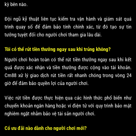
kỳ bên nào.
Đội ngũ kỹ thuật liên tục kiểm tra vận hành và giám sát quá
trình quay số để đảm bảo tính chính xác, từ đó tạo sự tin
tưởng tuyệt đối cho người chơi tham gia lâu dài.
Tôi có thể rút tiền thưởng ngay sau khi trúng không?
Người chơi hoàn toàn có thể rút tiền thưởng ngay sau khi kết
quả được xác nhận và tiền thưởng được cộng vào tài khoản.
Cm88 xử lý giao dịch rút tiền rất nhanh chóng trong vòng 24
giờ để đảm bảo quyền lợi của người chơi.
Việc rút tiền được thực hiện qua các hình thức phổ biến như
chuyển khoản ngân hàng hoặc ví điện tử với quy trình bảo mật
nghiêm ngặt nhằm bảo vệ tài sản người chơi.
Có ưu đãi nào dành cho người chơi mới?