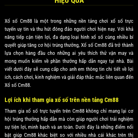
HIỆU QUẢ
Xổ số Cm88 là một trong những nền tảng chơi xổ số trực
tuyến uy tín và thu hút đông đảo người chơi hiện nay. Với khả
năng tiếp cận tiện lợi, đa dạng loại hình xổ số cùng nhiều bí
quyết giúp tăng cơ hội trúng thưởng, Xổ số Cm88 đã trở thành
lựa chọn hàng đầu cho những ai yêu thích thử vận may và
mong muốn kiếm về phần thưởng hấp dẫn ngay tại nhà. Bài
viết dưới đây sẽ cung cấp cho anh em thông tin chi tiết về lợi
ích, cách chơi, kinh nghiệm và giải đáp thắc mắc liên quan đến
Xổ số Cm88.
Lợi ích khi tham gia xổ số trên nền tảng Cm88
Tham gia xổ số trực tuyến trên Cm88 không chỉ mang lại cơ
hội trúng thưởng hấp dẫn mà còn giúp người chơi trải nghiệm
sự tiện lợi, minh bạch và an toàn. Dưới đây là những điểm nổi
bật giúp Cm88 khác biệt so với nhiều nhà cái khác trên thị